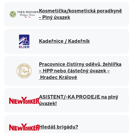
Kosmetička/kosmetická poradkyně
- Plný úvazek
Kadeřnice / Kadeřník
Pracovnice čistírny oděvů, žehlířka
– HPP nebo částečný úvazek –
Hradec Králové
ASISTENT/-KA PRODEJE na plný
úvazek!
Hledáš brigádu?