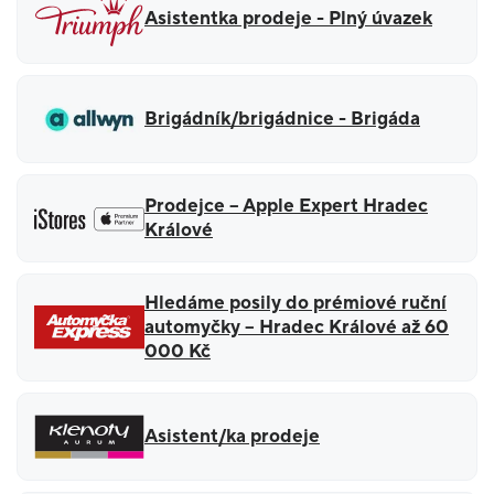
Asistentka prodeje - Plný úvazek
Brigádník/brigádnice - Brigáda
Prodejce – Apple Expert Hradec
Králové
Hledáme posily do prémiové ruční
automyčky – Hradec Králové až 60
000 Kč
Asistent/ka prodeje