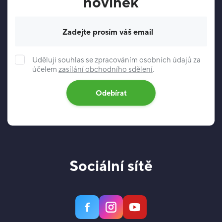
novinek
Váš e-mail
Uděluji souhlas se zpracováním osobních údajů za
účelem
zasílání obchodního sdělení
.
Odebírat
Sociální sítě