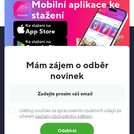
Mobilní aplikace ke
stažení
Ke stažení na
App Store
Ke stažení na
Google Play
Mám zájem o odběr
novinek
Váš e-mail
Uděluji souhlas se zpracováním osobních údajů za
účelem
zasílání obchodního sdělení
.
Odebírat