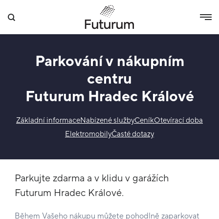
Parkování v nákupním
centru
Futurum Hradec Králové
Základní informace
Nabízené služby
Ceník
Otevírací doba
Elektromobily
Časté dotazy
Parkujte zdarma a v klidu v garážích
Futurum Hradec Králové.
Během Vašeho nákupu můžete pohodlně zaparkovat