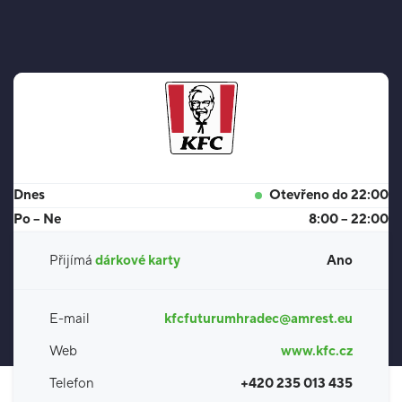
Dnes
Otevřeno do 22:00
Po – Ne
8:00 – 22:00
Přijímá
dárkové karty
Ano
E-mail
kfcfuturumhradec@amrest.eu
Web
www.kfc.cz
Telefon
+420 235 013 435