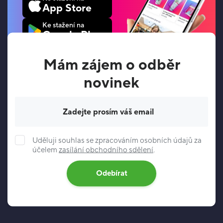
App Store
Ke stažení na
Google Play
Mám zájem o odběr
novinek
Váš e-mail
Uděluji souhlas se zpracováním osobních údajů za
účelem
zasílání obchodního sdělení
.
Odebírat