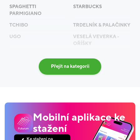
SPAGHETTI
STARBUCKS
PARMIGIANO
TCHIBO
TRDELNÍK & PALAČINKY
UGO
VESELÁ VEVERKA -
OŘÍŠKY
Přejít na kategorii
Mobilní aplikace ke
stažení
Ke stažení na