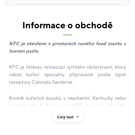
Informace o obchodě
KFC je otevřeno v prostorách nového food courtu v
horním patře.
KFC je řetězec restaurací rychlého občerstvení, který
nabízí kuřecí speciality připravené podle tajné
receptury Colonela Sanderse.
Kromě kuřecích kousků v nepikantní Kentucky nebo
pikantní Hot & Spicy verzi KFC pro své zákazníky
připravuje rozmanité druhy sendvičů, příloh, salátů,
Celý text
dezertů a nápojů.