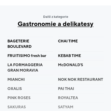
Všechny produkty se připravují v restauraci těsně
před podáváním z čerstvých surovin a čerstvé kuřecí
maso se obaluje těsně před podáváním. Tím
Další z kategorie
společnost dosahuje nejvyšší kvality nabízeného jídla.
Gastronomie a delikatesy
BAGETERIE
CHAI TIME
BOULEVARD
FRUITISIMO fresh bar
KEBAB TIME
LA FORMAGGERIA
McDONALD'S
GRAN MORAVIA
MIANCHI
NOK NOK RESTAURANT
OXALIS
PAI THAI
PINK ROSES
ROYALTEA
SAKURAS
SATYAM