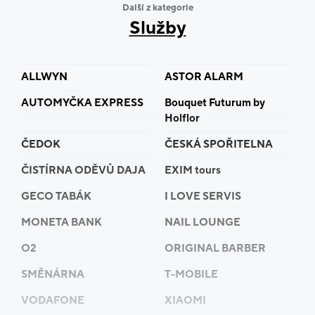
Další z kategorie
Služby
ALLWYN
ASTOR ALARM
AUTOMYČKA EXPRESS
Bouquet Futurum by
Holflor
ČEDOK
ČESKÁ SPOŘITELNA
ČISTÍRNA ODĚVŮ DAJA
EXIM tours
GECO TABÁK
I LOVE SERVIS
MONETA BANK
NAIL LOUNGE
O2
ORIGINAL BARBER
SMĚNÁRNA
T-MOBILE
VODAFONE
XIAOMI