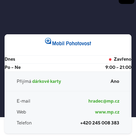
Dnes
Zavřeno
Po – Ne
9:00 – 21:00
Přijímá
dárkové karty
Ano
E-mail
hradec@mp.cz
Web
www.mp.cz
Telefon
+420 245 008 383