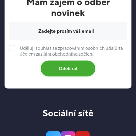
Mám zájem o odběr
novinek
Váš e-mail
Uděluji souhlas se zpracováním osobních údajů za
účelem
zasílání obchodního sdělení
.
Odebírat
Sociální sítě