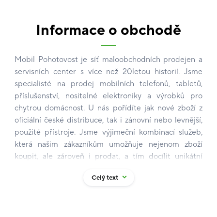
Informace o obchodě
Mobil Pohotovost je síť maloobchodních prodejen a
servisních center s více než 20letou historií. Jsme
specialisté na prodej mobilních telefonů, tabletů,
příslušenství, nositelné elektroniky a výrobků pro
chytrou domácnost. U nás pořídíte jak nové zboží z
oficiální české distribuce, tak i zánovní nebo levnější,
použité přístroje. Jsme výjimeční kombinací služeb,
která našim zákazníkům umožňuje nejenom zboží
koupit, ale zároveň i prodat, a tím docílit unikátní
koncové ceny.
Celý text
Vykupujeme mobilní telefony, tablety, chytré hodinky,
herní konzole a notebooky.