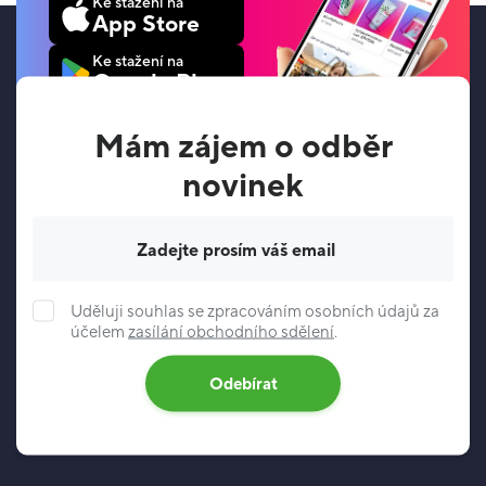
Ke stažení na
App Store
Ke stažení na
Google Play
Mám zájem o odběr
novinek
Váš e-mail
Uděluji souhlas se zpracováním osobních údajů za
účelem
zasílání obchodního sdělení
.
Odebírat