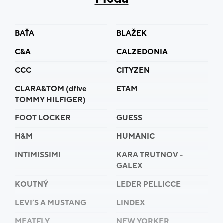
BAŤA
BLAŽEK
C&A
CALZEDONIA
CCC
CITYZEN
CLARA&TOM (dříve
ETAM
TOMMY HILFIGER)
FOOT LOCKER
GUESS
H&M
HUMANIC
INTIMISSIMI
KARA TRUTNOV -
GALEX
KOUTNÝ
LEDER PELLICCE
LEVI’S A MUSTANG
LINDEX
MEATFLY
NEW YORKER