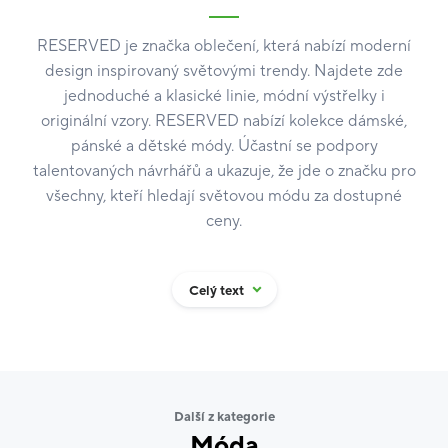
RESERVED je značka oblečení, která nabízí moderní
design inspirovaný světovými trendy. Najdete zde
jednoduché a klasické linie, módní výstřelky i
originální vzory. RESERVED nabízí kolekce dámské,
pánské a dětské módy. Účastní se podpory
talentovaných návrhářů a ukazuje, že jde o značku pro
všechny, kteří hledají světovou módu za dostupné
ceny.
Více na
https://www.reserved.com/cz/cz/
.
Celý text
Akceptace dárkových karet je možná při platbě celé
částky z dárkové karty či kombinací platby dárkovou
kartou a doplatkem zůstatku v hotovosti.
Další z kategorie
Móda