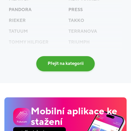
PANDORA
PRESS
RIEKER
TAKKO
TATUUM
TERRANOVA
TOMMY HILFIGER
TRIUMPH
Přejít na kategorii
Mobilní aplikace ke
stažení