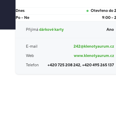
Dnes
Otevřeno do 
Po – Ne
9:00 – 
Přijímá
dárkové karty
Ano
E-mail
242@klenotyaurum.cz
Web
www.klenotyaurum.cz
Telefon
+420 725 208 242, +420 495 265 137