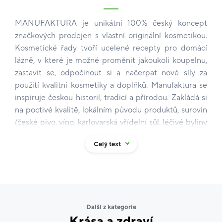
MANUFAKTURA je unikátní 100% český koncept
značkových prodejen s vlastní originální kosmetikou.
Kosmetické řady tvoří ucelené recepty pro domácí
lázně, v které je možné proměnit jakoukoli koupelnu,
zastavit se, odpočinout si a načerpat nové síly za
použití kvalitní kosmetiky a doplňků. Manufaktura se
inspiruje českou historií, tradicí a přírodou. Zakládá si
na poctivé kvalitě, lokálním původu produktů, surovin
(české pivo, víno, karlovarská vřídelní sůl, léčivé byliny
a ovoce typické pro české zahrady, sady a louky),
Celý text
nápaditém designu a vysokém obsahu přírodních
ingrediencí (většina kosmetických produktů jich
obsahuje 97 - 99,5 %).
Manufaktura ctí tradice, krásy přírody a životní
Další z kategorie
prostředí a je velmi aktivní v oblasti ekologie a
Krása a zdraví