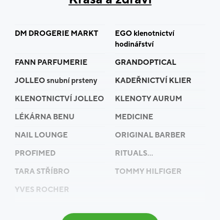
udržitelného rozvoje. Neustále se zamýšlí nad
otázkami, jak tvořit, vyrábět i prodávat v rámci
zachování co největší ohleduplnosti vůči přírodě.
DM DROGERIE MARKT
EGO klenotnictví
Prodejny zákazníka okouzlí, překvapí a potěší
hodinářství
jedinečnou atmosférou a milým a vzdělaným
prodejním personálem.
FANN PARFUMERIE
GRANDOPTICAL
JOLLEO snubní prsteny
KADEŘNICTVÍ KLIER
KLENOTNICTVÍ JOLLEO
KLENOTY AURUM
LÉKÁRNA BENU
MEDICINE
NAIL LOUNGE
ORIGINAL BARBER
PROFIMED
RITUALS...
TARA STŘÍBRO
TOMMY HILFIGER
YVES ROCHER