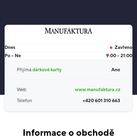
Dnes
Zavřeno
Po – Ne
9:00 – 21:00
Přijímá
dárkové karty
Ano
Web
www.manufaktura.cz
Telefon
+420 601 310 663
Informace o obchodě