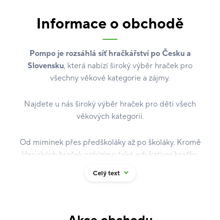
Informace o obchodě
Pompo je rozsáhlá síť hračkářství po Česku a
Slovensku
, která nabízí široký výběr hraček pro
všechny věkové kategorie a zájmy.
Najdete u nás široký výběr hraček pro děti všech
věkových kategorií.
Od miminek přes předškoláky až po školáky. Kromě
klasických hraček nabízíme také edukativní hračky,
které podporují rozvoj dětské fantazie a kreativity.
Celý text
Pravidelně obnovujeme náš sortiment, abychom vám
mohli nabídnout vždy to nejnovější.