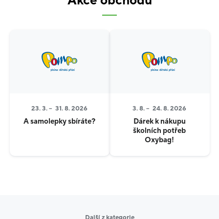
Akce obchodu
Těšíme se na vás v prodejně
Pompo
v
obchodním
centru
OC Futurum v Hradci Králové
.
23. 3. –
31. 8. 2026
3. 8. –
24. 8. 2026
A samolepky sbíráte?
Dárek k nákupu
školních potřeb
Oxybag!
Další z kategorie