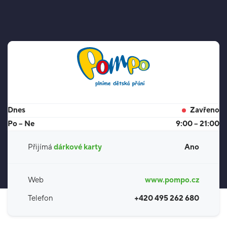
Dnes
Zavřeno
Po – Ne
9:00 – 21:00
Přijímá
dárkové karty
Ano
Web
www.pompo.cz
Telefon
+420 495 262 680