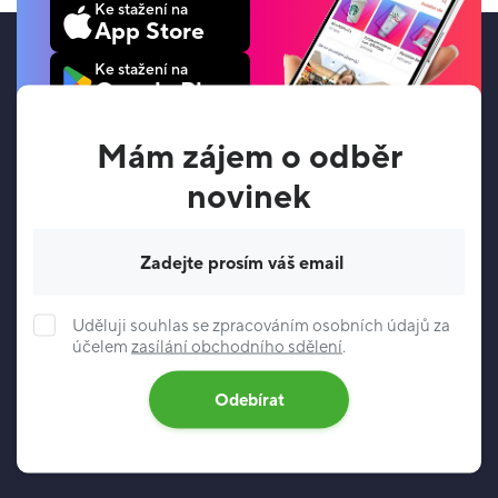
Ke stažení na
App Store
Ke stažení na
Google Play
Mám zájem o odběr
novinek
Váš e-mail
Uděluji souhlas se zpracováním osobních údajů za
účelem
zasílání obchodního sdělení
.
Odebírat