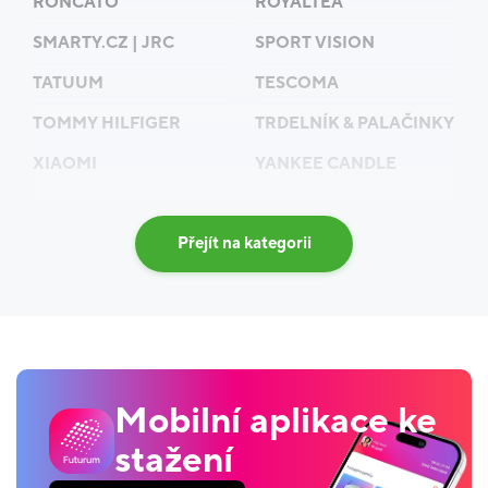
RONCATO
ROYALTEA
SMARTY.CZ | JRC
SPORT VISION
TATUUM
TESCOMA
TOMMY HILFIGER
TRDELNÍK & PALAČINKY
XIAOMI
YANKEE CANDLE
Přejít na kategorii
Mobilní aplikace ke
stažení