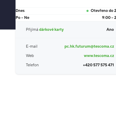
Dnes
Otevřeno do 
Po – Ne
9:00 – 
Přijímá
dárkové karty
Ano
E-mail
pc.hk.futurum@tescoma.cz
Web
www.tescoma.cz
Telefon
+420 577 575 471